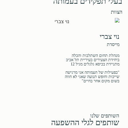
בעלי תפקידים בעמותה
הצוות
לי
נוי צברי
יו
מייסדת
יז
מנהלת תחום השתלבות והכלה
ביחידת הצעירים בעיריית תל אביב
"א
מתניידת בכיסא גלגלים מגיל 12
ול
"בפעילות של העמותה אני מרגישה
שייכות וחופש תנועה שאני לא חווה
בשום מקום אחר בחיים"
השותפים שלנו
שותפים לגלי ההשפעה