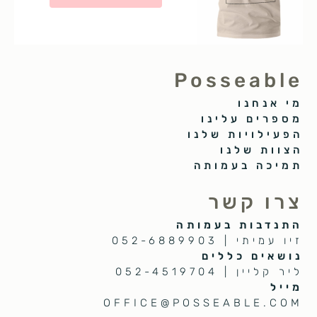
Posseable
מי אנחנו
מספרים עלינו
הפעילויות שלנו
הצוות שלנו
תמיכה בעמותה
צרו קשר
התנדבות בעמותה
זיו עמיתי | 052-6889903
נושאים כללים
ליר קליין | 052-4519704
מייל
OFFICE@POSSEABLE.COM